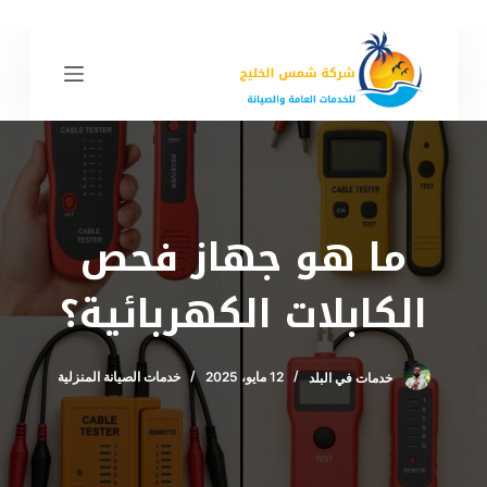
ا
ل
ت
ج
ا
و
ز
إ
ما هو جهاز فحص
ل
ى
الكابلات الكهربائية؟
ا
ل
م
خدمات في البلد
12 مايو، 2025
خدمات الصيانة المنزلية
ح
ت
و
ى