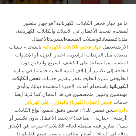
ما هو جهاز فحص الكابلات الكهربائية؟هو جهاز متطور
يُستخدم لتحديد الأعطال في الأسلاك والكابلات الكهربائية،
مثل:التقطعاتالتوصيلات الضعيفةالتسريباتالأعطال
الأرضيةيعمل
جهاز فحص الكابلات الكهربائية
باستخدام تقنيات
متعددة مثل الترددات الراديوية، اختبار العزل، أو الإشارات
النبضية، مما يساعد على الكشف السريع والدقيق دون
الحاجة إلى تكسير أو إتلاف البنية التحتية.خدماتنا في منارة
الخليجفي منارة الخليج، نفخر بتقديم خدمات
فحص الكابلات
الكهربائية
باستخدام أحدث الأجهزة المعتمدة دوليًا، وبأيدي
مهندسين وفنيين متخصصين في هذا المجال كما لدينا أيضا
خدمات
فحص اعطال الكهرباء بالمنزل
،
فني كهربائي
بالرياض
نحن نضمن لك:✅ فحص دقيق لجميع أنواع الكابلات
(أرضية – جدارية – صناعية)✅ تحديد الأعطال بدون تكسير أو
تلف✅ تقارير فنية مفصلة لحالة الكابلات✅ سرعة في الإنجاز
ودقة في النتائج✅ أسعار منافسة تناسب جميع الفئاتلماذا