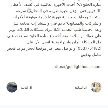
منارة الخليج؟🛠️ أحدث الأجهزة العالمية في كشف الأعطال
👷‍♂️ فريق فني مؤهل بخبرة طويلة في المجال⏱️ سرعة
استجابة ومعاينات ميدانية فورية📈 خدمة موثوقة للأفراد
والشركات والمصانع📞 دعم فني واستشارات مجانية قبل
وبعد الخدمةاطلب الخدمة الآنلا تترك مشكلات الكابلات تؤثر
على عملك أو سلامة منشأتك، دع منارة الخليج تساعدك على
حل المشكلة بأمان واحترافية.📞 اتصل الآن على:
[0537751182]أو تواصل معنا عبر موقعنا لحجز موعد فحص
شامل ودقيق
https://gulflighthouse.com
ال
السابقة
ال
التالية