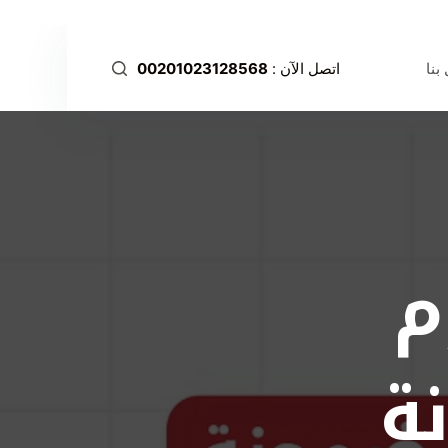
ا
ل
بنا
اتصل الآن :
00201023128568
ت
ج
ا
و
ز
إ
ل
م
ى
ا
ل
م
ة
ح
ت
و
ى