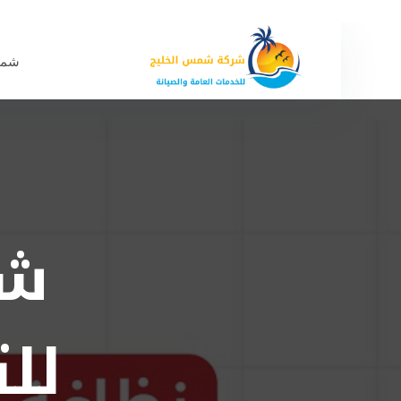
شمس
شر
لل