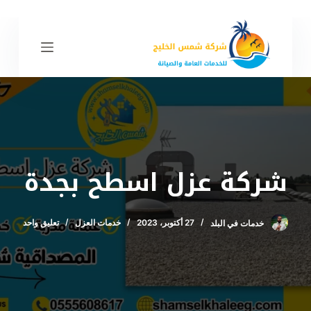
ا
ل
ت
ج
ا
و
ز
إ
ل
شركة عزل اسطح بجدة
ى
ا
ل
خدمات في البلد
27 أكتوبر، 2023
خدمات العزل
تعليق واحد
م
ح
ت
و
ى