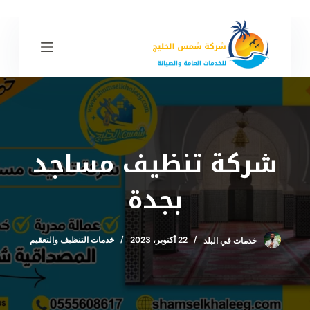
ا
ل
ت
ج
ا
و
ز
إ
شركة تنظيف مساجد
ل
ى
بجدة
ا
ل
م
خدمات في البلد
22 أكتوبر، 2023
خدمات التنظيف والتعقيم
ح
ت
و
ى