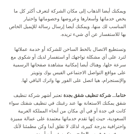
ويمكنك أيضا الذهاب إلى مكان الشركة لتعرف أكثر كل ما
يخص خدماتها وأسعارها وعروضها وخصوماتها واختيار
المناسب لك منها، ويمكنك أيضا إرسال رسالة للإيميل الخاص
بها للاستفسار عن أي شيء تريده.
وتستطيع الاتصال بالخط الساخن للشركة أو خدمة عملائها
لترد على أي مشكلة تواجهك أو استفسار لديك أو شكوى مع
سرعة حلها، وهناك أيضا إمكانية مشاهدة صفحاتها الرسمية
على مواقع التواصل الاجتماعي الفيس بوك وتويتر
والإنستجرام، هيا اتصل على الفور بها واترك الباقي لها.
ختاما… شركة تنظيف شقق بجدة
تعتبر أشهر شركة تنظيف
شقق يمكنك الاستعانة بها عند رغبتك في تنظيف شقتك سواء
كانت في جدة أو في أي مكان من أنحاء المملكة العربية
السعودية، حيث إنها تقدم خدماتها معتمدة على عمالة مميزة
واحترافية بدرجة كبيرة، لذلك لا تقلق أبدا وكن مطمئنا لأنك
مع
مؤسسة شمس الخليج
ستكون في أيد أمينة.