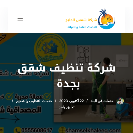
ا
ل
ت
ج
ا
و
ز
إ
شركة تنظيف شقق
ل
ى
بجدة
ا
ل
م
خدمات في البلد
22 أكتوبر، 2023
خدمات التنظيف والتعقيم
ح
تعليق واحد
ت
و
ى