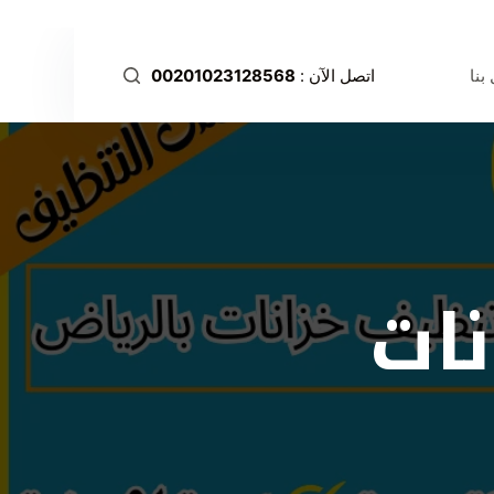
ا
ل
بنا
اتصل الآن :
00201023128568
ت
ج
ا
و
ز
إ
ل
ات
ى
ا
ل
م
ح
ت
و
ى