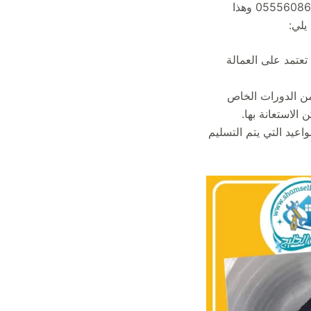
على تنظيفه، وعند البحث الكثير لا تجد أفضل من مؤسسة شمس الخليج للنظافة والصيانة 0555608617 وهذا
يلي:
تعتمد على العمالة
د من الدورات الخاص
الاستعانة بها.
واعيد التي يتم التسليم