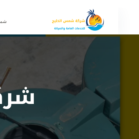
شمس
شرك