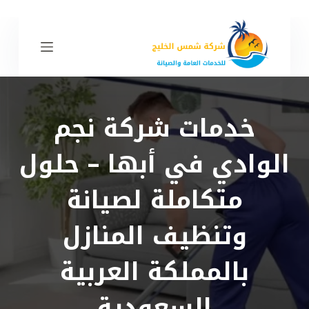
ا
ل
ت
ج
ا
و
خدمات شركة نجم
ز
إ
الوادي في أبها – حلول
ل
ى
متكاملة لصيانة
ا
ل
وتنظيف المنازل
م
ح
بالمملكة العربية
ت
و
السعودية
ى