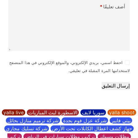
أضف تعليقًا
*
احفظ اسمي، بريدي الإلكتروني، والموقع الإلكتروني في هذا المتصفح
لاستخدامها المرة المقبلة في تعليقي.
إرسال التعليق
yalla shoot
سوريا لايف
الاسطورة لبث المباريات
yalla live
بيتي فايبر
شركة عزل فوم بجدة
شركة ترميم منازل بحائل
جهاز كشف اعطال الكابلات تحت الأرض
شركة تسليك مجاري
مظلات وسواتر
تركيب مظلات سيارات في الرياض
تركيب