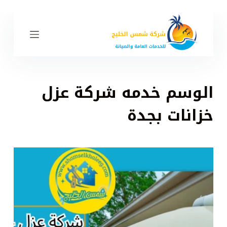
ا
ل
ت
ج
ا
و
الوسم
خدمه شركة عزل
ز
إ
خزانات بجدة
ل
ى
ا
ل
م
ح
ت
و
ى