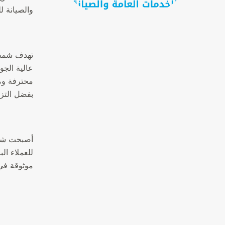
والصيانة ل
تهدف شمس 
عالية الجو
محترفة وم
بفضل التزا
أصبحت شمس 
للعملاء ا
موثوقة في 