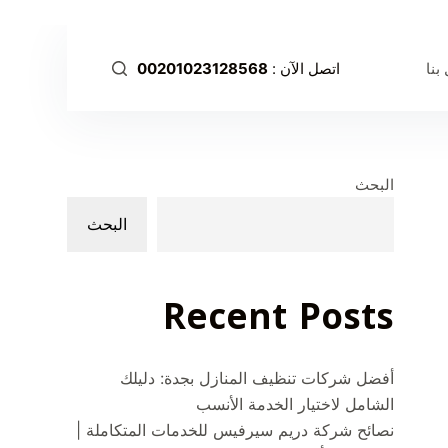
ا
ل
بنا
اتصل الآن :
00201023128568
ت
ج
ا
و
ز
البحث
إ
البحث
ل
ى
ا
Recent Posts
ل
م
ح
أفضل شركات تنظيف المنازل بجدة: دليلك
ت
الشامل لاختيار الخدمة الأنسب
و
نصائح شركة دريم سيرفيس للخدمات المتكاملة |
ى