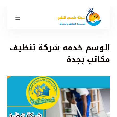
ا
ل
ت
ج
ا
و
الوسم
خدمه شركة تنظيف
ز
إ
مكاتب بجدة
ل
ى
ا
ل
م
ح
ت
و
ى