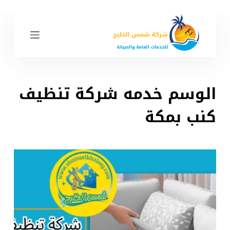
ا
ل
ت
ج
ا
و
الوسم
خدمه شركة تنظيف
ز
إ
كنب بمكة
ل
ى
ا
ل
م
ح
ت
و
ى