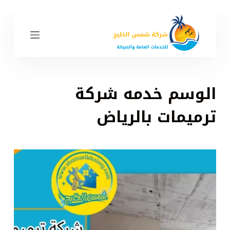
ا
ل
ت
ج
ا
و
الوسم
خدمه شركة
ز
إ
ترميمات بالرياض
ل
ى
ا
ل
م
ح
ت
و
ى