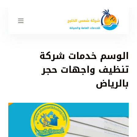
ا
ل
ت
ج
ا
و
الوسم
خدمات شركة
ز
إ
تنظيف واجهات حجر
ل
بالرياض
ى
ا
ل
م
ح
ت
و
ى