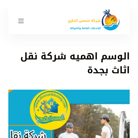
ا
ل
ت
ج
ا
و
الوسم
اهميه شركة نقل
ز
إ
اثاث بجدة
ل
ى
ا
ل
م
ح
ت
و
ى