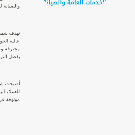
والصيانة ل
تهدف شمس 
عالية الجو
محترفة وم
بفضل التزا
أصبحت شمس 
للعملاء ا
موثوقة في 