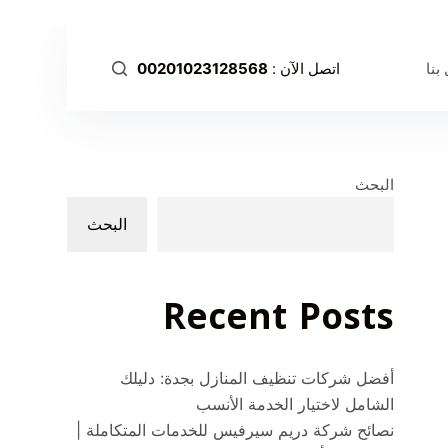
ا
ل
بنا
اتصل الآن :
00201023128568
ت
ج
ا
و
ز
البحث
إ
البحث
ل
ى
ا
Recent Posts
ل
م
ح
أفضل شركات تنظيف المنازل بجدة: دليلك
ت
الشامل لاختيار الخدمة الأنسب
و
نصائح شركة دريم سيرفيس للخدمات المتكاملة |
ى