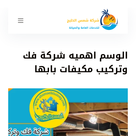
ا
ل
ت
ج
ا
و
الوسم
اهميه شركة فك
ز
إ
وتركيب مكيفات بابها
ل
ى
ا
ل
م
ح
ت
و
ى