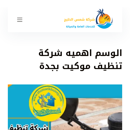
ا
ل
ت
ج
ا
و
الوسم
اهميه شركة
ز
إ
تنظيف موكيت بجدة
ل
ى
ا
ل
م
ح
ت
و
ى