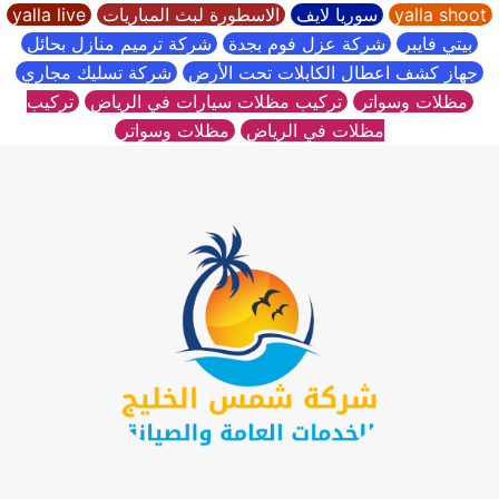
yalla shoot
سوريا لايف
الاسطورة لبث المباريات
yalla live
بيتي فايبر
شركة عزل فوم بجدة
شركة ترميم منازل بحائل
جهاز كشف اعطال الكابلات تحت الأرض
شركة تسليك مجاري
مظلات وسواتر
تركيب مظلات سيارات في الرياض
تركيب
مظلات في الرياض
مظلات وسواتر