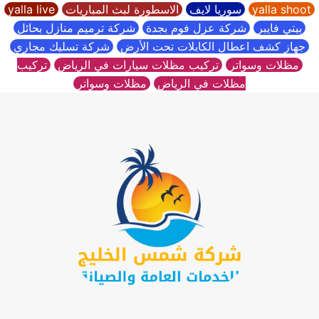
yalla shoot
سوريا لايف
الاسطورة لبث المباريات
yalla live
بيتي فايبر
شركة عزل فوم بجدة
شركة ترميم منازل بحائل
جهاز كشف اعطال الكابلات تحت الأرض
شركة تسليك مجاري
مظلات وسواتر
تركيب مظلات سيارات في الرياض
تركيب
مظلات في الرياض
مظلات وسواتر