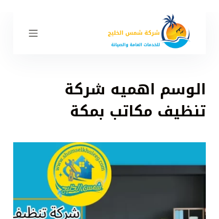
ا
ل
ت
ج
ا
و
الوسم
اهميه شركة
ز
إ
تنظيف مكاتب بمكة
ل
ى
ا
ل
م
ح
ت
و
ى