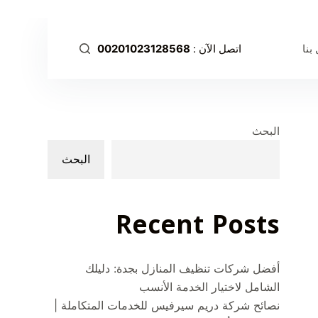
ا
ل
بنا
اتصل الآن :
00201023128568
ت
ج
ا
و
ز
البحث
إ
البحث
ل
ى
ا
Recent Posts
ل
م
ح
أفضل شركات تنظيف المنازل بجدة: دليلك
ت
الشامل لاختيار الخدمة الأنسب
و
نصائح شركة دريم سيرفيس للخدمات المتكاملة |
ى