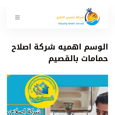
ا
ل
ت
ج
ا
و
الوسم
اهميه شركة اصلاح
ز
إ
حمامات بالقصيم
ل
ى
ا
ل
م
ح
ت
و
ى