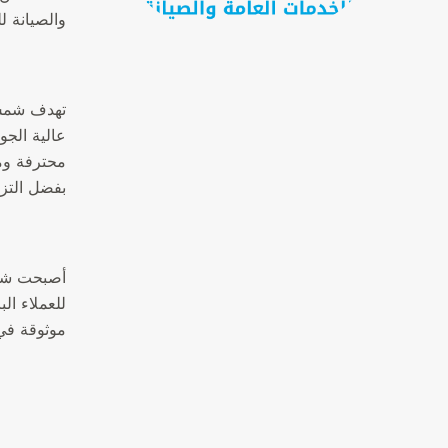
والصيانة ل
تهدف شمس 
عالية الجو
محترفة وم
بفضل التزا
أصبحت شمس 
للعملاء ا
موثوقة في 