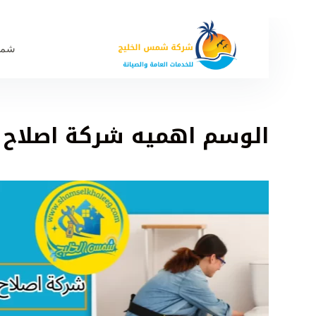
شمس
الوسم
اهميه شركة اصلاح ح