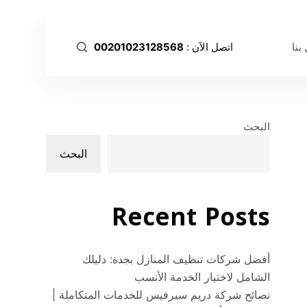
ا
ل
بنا
اتصل الآن :
00201023128568
ت
ج
ا
و
ز
البحث
إ
البحث
ل
ى
ا
Recent Posts
ل
م
ح
أفضل شركات تنظيف المنازل بجدة: دليلك
ت
الشامل لاختيار الخدمة الأنسب
و
نصائح شركة دريم سيرفيس للخدمات المتكاملة |
ى