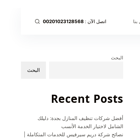
ا
ل
بنا
اتصل الآن :
00201023128568
ت
ج
ا
و
ز
البحث
إ
البحث
ل
ى
ا
Recent Posts
ل
م
ح
أفضل شركات تنظيف المنازل بجدة: دليلك
ت
الشامل لاختيار الخدمة الأنسب
و
نصائح شركة دريم سيرفيس للخدمات المتكاملة |
ى