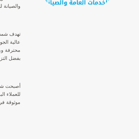
والصيانة ل
تهدف شمس 
عالية الجو
محترفة وم
بفضل التزا
أصبحت شمس 
للعملاء ا
موثوقة في 