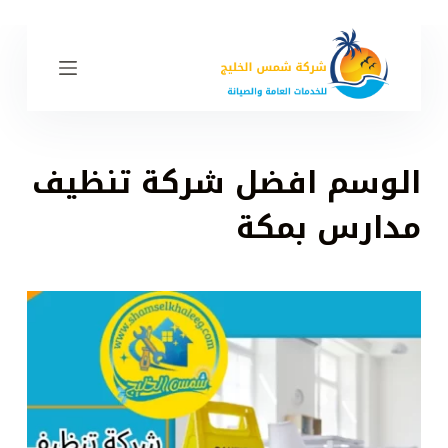
ا
ل
ت
ج
ا
و
الوسم
افضل شركة تنظيف
ز
إ
مدارس بمكة
ل
ى
ا
ل
م
ح
ت
و
ى