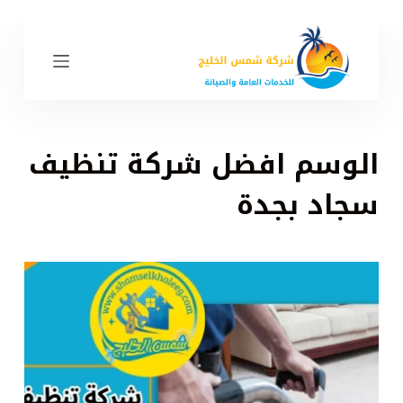
ا
ل
ت
ج
ا
و
الوسم
افضل شركة تنظيف
ز
إ
سجاد بجدة
ل
ى
ا
ل
م
ح
ت
و
ى