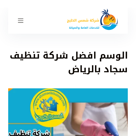
ا
ل
ت
ج
ا
و
الوسم
افضل شركة تنظيف
ز
إ
سجاد بالرياض
ل
ى
ا
ل
م
ح
ت
و
ى