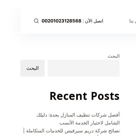
ا
ل
بنا
اتصل الآن :
00201023128568
ت
ج
ا
و
ز
البحث
إ
البحث
ل
ى
ا
Recent Posts
ل
م
ح
أفضل شركات تنظيف المنازل بجدة: دليلك
ت
الشامل لاختيار الخدمة الأنسب
و
نصائح شركة دريم سيرفيس للخدمات المتكاملة |
ى