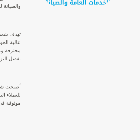
والصيانة ل
تهدف شمس 
عالية الجو
محترفة وم
بفضل التزا
أصبحت شمس 
للعملاء ا
موثوقة في 