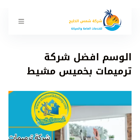
ا
ل
ت
ج
ا
و
الوسم
افضل شركة
ز
إ
ترميمات بخميس مشيط
ل
ى
ا
ل
م
ح
ت
و
ى