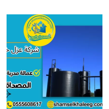
عزل
خزانات
بمكة