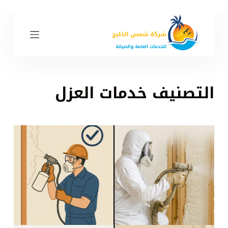
ا
ل
ت
ج
ا
و
التصنيف
خدمات العزل
ز
إ
ل
ى
ا
ل
م
ح
ت
و
ى