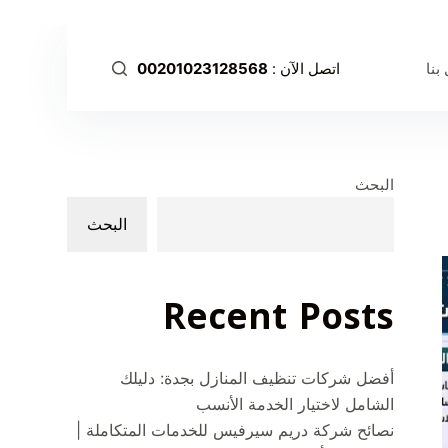
ا
ل
بنا
اتصل الآن :
00201023128568
ت
ج
ا
و
ز
البحث
إ
البحث
ل
ى
ا
Recent Posts
ل
م
ح
أفضل شركات تنظيف المنازل بجدة: دليلك
ت
الشامل لاختيار الخدمة الأنسب
و
نصائح شركة دريم سيرفيس للخدمات المتكاملة |
ى