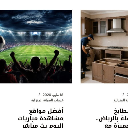
دريم
سيرفيس
للخدمات
المتكاملة
|
كيف
تعيد
تأهيل
العقار
ليصبح
جديدًا
بالكامل
بعد
البناء
18 مايو، 2026
 المنزلية
خدمات الصيانة المنزلية
أو
طابخ
أفضل مواقع
الحوادث
أو
 بالرياض..
مشاهدة مباريات
التطوير؟
ميزة مع
اليوم بث مباشر