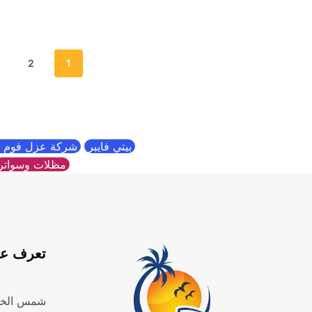
الإتقان
شفا
للعوازل
الس
والتسربات–
وأثر
خبرة
اله
2
1
وجودة
على
تضمن
عدا
لك
تقي
مياه
الأ
نقية
بيتي فايبر
شركة عزل فوم ب
وآمنة
مظلات وسواتر
تعرف عل
شمس الخل