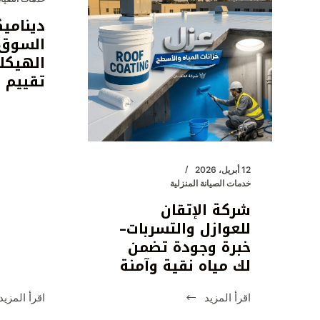
بسهولة
دينامي
من
السوق 
الهاتف
الهيكل
تقييم 
12 أبريل، 2026
خدمات الصيانة المنزلية
شركة الإتقان
للعوازل والتسربات–
خبرة وجودة تضمن
لك مياه نقية وآمنة
اقرأ المزيد
اقرأ المزيد
شركة
دين