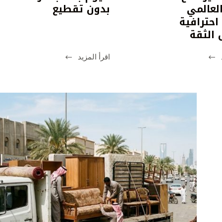
لعالمي
بدون تقطيع
احترافية
الثقة
اقرأ المزيد
ء
أفضل
بخ
مواقع
عملة
مشاهدة
ياض..
مباريات
بة
اليوم
زة
بث
مباشر
ة
بدون
المي
تقطيع
مة
افية
حق
ة