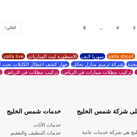
فية
شركة
وق
عزل
ها
اسطح
يكلي
بالقصيم
8
…
4
3
التالي
لة
يم
صول
yalla shoot
سوريا لايف
الاسطورة لبث المباريات
yalla live
جدة
شركة ترميم منازل بحائل
جهاز كشف اعطال الكابلات تحت 
تركيب مظلات سيارات في الرياض
تركيب مظلات في الرياض
م
ى شركة شمس الخليج
خدمات شمس الخليج
خدمات الأثاث
يج هي شركة خدمات عامة
خدمات التنظيف والتعقيم