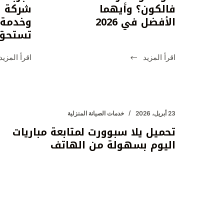
فالكون؟ وأيهما
شركة ا
الأفضل في 2026
وخدمة 
تستحق 
اقرأ المزيد
اقرأ المزيد
ما
شرا
الفرق
مطا
بين
مست
اشتراك
بالر
سمارترز
تجر
23 أبريل، 2026
خدمات الصيانة المنزلية
واشتراك
ممي
تحميل يلا سبوورت لمتابعة مباريات
هولك
مع
اليوم بسهولة من الهاتف
واشتراك
شرك
فالكون؟
الع
وأيهما
وخد
الأفضل
احتر
في
تست
2026
الثق